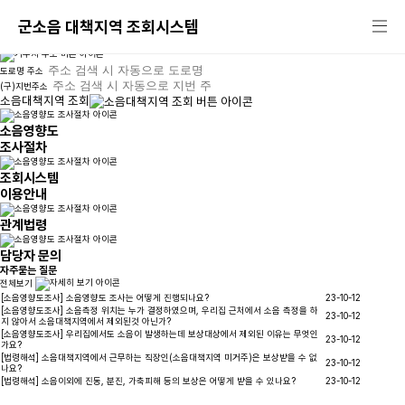
군용비행장 · 군사격장
소음영향도 조사결과 조회
군소음 대책지역 조회시스템
도로명 주소
(구)지번주소
소음대책지역 조회
소음영향도
조사절차
조회시스템
이용안내
관계법령
담당자 문의
자주묻는 질문
전체보기
[소음영향도조사] 소음영향도 조사는 어떻게 진행되나요?
23-10-12
[소음영향도조사] 소음측정 위치는 누가 결정하였으며, 우리집 근처에서 소음 측정을 하
23-10-12
지 않아서 소음대책지역에서 제외된것 아닌가?
[소음영향도조사] 우리집에서도 소음이 발생하는데 보상대상에서 제외된 이유는 무엇인
23-10-12
가요?
[법령해석] 소음대책지역에서 근무하는 직장인(소음대책지역 미거주)은 보상받을 수 없
23-10-12
나요?
[법령해석] 소음이외에 진동, 분진, 가축피해 등의 보상은 어떻게 받을 수 있나요?
23-10-12